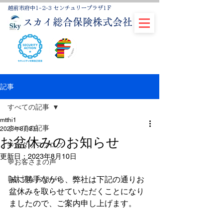
越前市府中1-2-3 センチュリープラザ1Ｆ
スカイ総合保険株式会社
記事
すべての記事
mtthi1
すべての記事
2023年8月8日
お盆休みのお知らせ
🌟スタッフブログ
更新日：
2023年8月10日
💬お客さまの声
📝大切なお知らせ
誠に勝手ながら、弊社は下記の通りお
盆休みを取らせていただくことになり
ましたので、ご案内申し上げます。