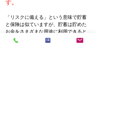
す。
「リスクに備える」という意味で貯蓄
と保険は似ていますが、貯蓄は貯めた
お金をさまざまな用途に利用できると
いう利点がある一方で、貯めた金額ま
でしか利用ができません。
また、運転中に交通事故を起こしてし
まった場合など、多額の出費が必要と
なる事故の加害者となった場合にすぐ
には十分な対処ができません。
これに対して、保険は補償する額に比
べ少額な保険料を負担すれば、例え加
入直後に事故が発生し経済的打撃を受
けても、すぐに補償が得られます。