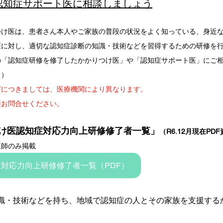
認知症サポート医に相談しましょう
つけ医は、患者さん本人やご家族の普段の状況をよく知っている、身近
医に対し、適切な認知症診断の知識・技術などを習得するための研修を
の「認知症研修を修了したかかりつけ医」や「認知症サポート医」にご
り）
どにつきましては、医療機関により異なります。
接お問合せください。
け医認知症対応力向上研修修了者一覧」
（R6.12月現在PD
医師のみ掲載
対応力向上研修修了者一覧（PDF）
識・技術などを持ち、地域で認知症の人とその家族を支援する