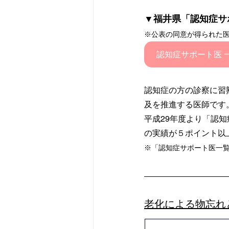
▼福井県「認知症サ
※公表の同意が得られた
認知症サポート医 一
認知症の方の診察に習
及を推進する医師です
平成29年度より「認
の実績が５ポイント以
※「認知症サポート医一
老化による物忘れ