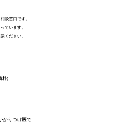
な相談窓口です。
行っています。
相談ください。　　
F資料）
かかりつけ医で