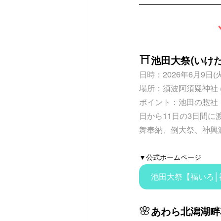
⛩️
池田大祭(いけ
日時：
2026年6月9日(
場所：
須波阿須疑神社 (
ポイント：
池田の惣社
日から11日の3日間
舞奉納、例大祭、神輿
▼公式ホームページ
池田大祭【福いろ│
🌸
あわら北潟湖畔