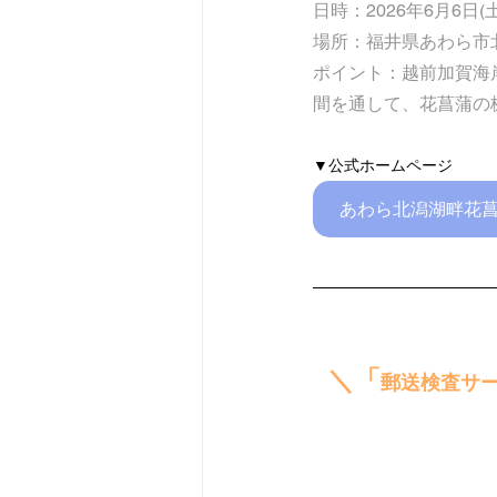
日時：
2026年6月6日(
場所：
福井県あわら市北
ポイント：
越前加賀海
間を通して、花菖蒲の
▼公式ホームページ
あわら北潟湖畔花
＼「
郵送検査サ