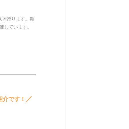
咲き誇ります。期
催しています。
／
紹介です！