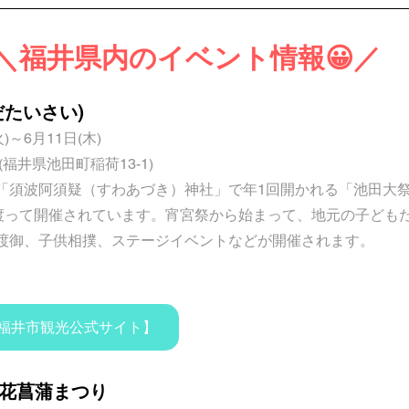
＼福井県内のイベント情報😀／
だたいさい)
火)～6月11日(木)
福井県池田町稲荷13-1)
「須波阿須疑（すわあづき）神社」で年1回開かれる「池田大祭
に渡って開催されています。宵宮祭から始まって、地元の子ども
渡御、子供相撲、ステージイベントなどが開催されます。
福井市観光公式サイト】
花菖蒲まつり