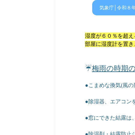
気象庁│令和８
湿度が６０％を超え
部屋に湿度計を置き
☔
梅雨の時期
●こまめな換気(風
●除湿器、エアコン
●窓にできた結露は
●除湿剤・結露防止