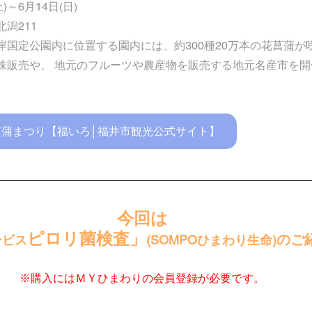
土)～6月14日(日)
潟211
岸国定公園内に位置する園内には、約300種20万本の花菖蒲が
株販売や、 地元のフルーツや農産物を販売する地元名産市を開
菖蒲まつり【福いろ│福井市観光公式サイト】
今回は
ピロリ菌検査」
のご
ービス
(SOMPOひまわり生命)
※購入にはＭＹひまわりの会員登録が必要です。