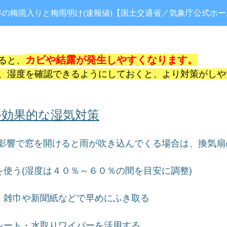
年の梅雨入りと梅雨明け(速報値)【国土交通省／気象庁公式ホ
カビや結露が発生しやすくなります。
ると、
、湿度を確認できるようにしておくと、より対策がしや
の効果的な湿気対策
の影響で窓を開けると雨が吹き込んでくる場合は、換気扇
を使う(湿度は４０％～６０％の間を目安に調整)
、雑巾や新聞紙などで早めにふき取る
シート・水取りワイパーを活用する