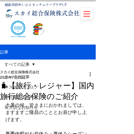
越前市府中1-2-3 センチュリープラザ1Ｆ
スカイ総合保険株式会社
記事
すべての記事
スカイ総合保険株式会社
すべての記事
2025年7月25日
🧳【旅行・レジャー】国内
🌟スタッフブログ
旅行総合保険のご紹介
💬お客さまの声
大暑の候、皆さまにおかれましては、
📝大切なお知らせ
ますますご隆昌のこととお喜び申し上
げます。
夏季休暇やお盆休み・夏休みシーズン