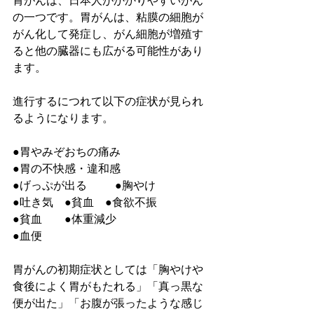
胃がんは、日本人がかかりやすいがん
の一つです。胃がんは、粘膜の細胞が
がん化して発症し、がん細胞が増殖す
ると他の臓器にも広がる可能性があり
ます。
進行するにつれて以下の症状が見られ
るようになります。
●
胃やみぞおちの痛み　
●
胃の不快感・違和感
●
げっぷが出る
　　  ●胸やけ　
●吐き気　●貧血　●食欲不振
●貧血　　●体重減少
●血便
胃がんの初期症状としては「胸やけや
食後によく胃がもたれる」「真っ黒な
便が出た」「お腹が張ったような感じ