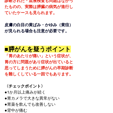
診断された・血液検査も問題はなかっ
たものの、実際は膵臓の病気が進行し
ていたケースも見られます。
皮膚の白目の黄ばみ・かゆみ（黄疸）
が見られる場合も注意が必要です。
■膵がんを疑うポイント
「胃のあたりが痛い」という症状が、
胃の方に問題があり症状が出ていると
思ってしまうために膵がんの早期診断
を難しくしている一因でもあります。
〈チェックポイント〉
●1か月以上痛みが続く
●胃カメラで大きな異常がない
●胃薬を飲んでも改善しない
●背中が痛む