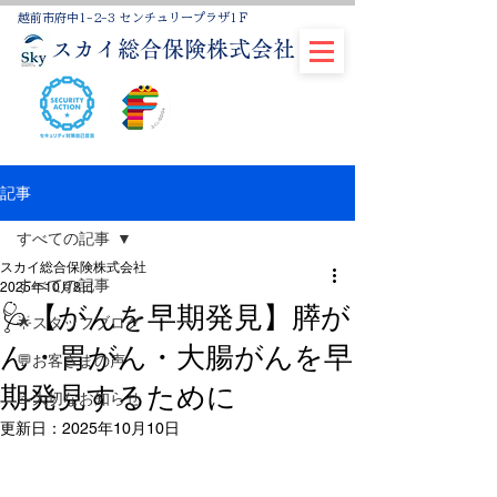
越前市府中1-2-3 センチュリープラザ1Ｆ
スカイ総合保険株式会社
記事
すべての記事
スカイ総合保険株式会社
すべての記事
2025年10月8日
🩺【がんを早期発見】膵が
🌟スタッフブログ
ん・胃がん・大腸がんを早
💬お客さまの声
期発見するために
📝大切なお知らせ
更新日：
2025年10月10日