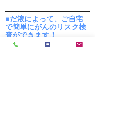
■だ液によって、ご自宅
で簡単にがんのリスク検
査ができます！
～がんリスク検査サービスで早期発
見！～
●肺がん
●大腸がん
●膵がん
●乳がん（女性のみ）
●口腔がん
●胃がん
「サリバチェ
上記のリスクについて
ッカーⓇ（だ液検査）」
で、簡単